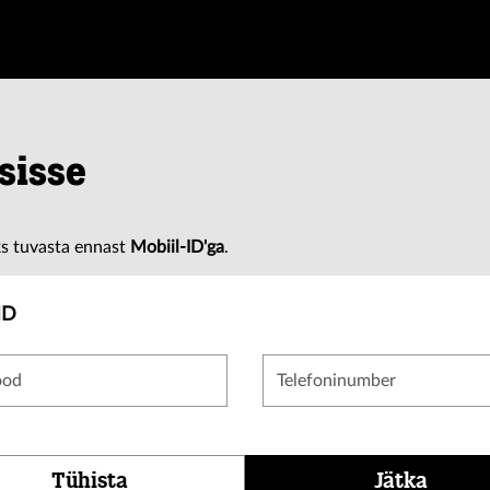
 sisse
s tuvasta ennast
Mobiil-ID'ga
.
ID
ood
Telefoninumber
Tühista
Jätka